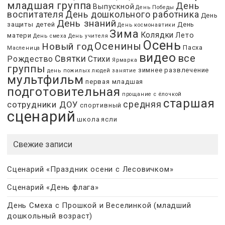
младшая группа
День
Выпускной
День Победы
воспитателя
День дошкольного работника
День
День знаний
защиты детей
День
День космонавтики
Зима
Колядки
Лето
матери
День смеха
День учителя
Осень
Осенины
Новый год
Пасха
Масленица
видео
все
Святки
Рождество
Стихи
Ярмарка
группы
зимнее развлечение
день пожилых людей
занятие
мультфильм
первая младшая
подготовительная
прощание с ёлочкой
старшая
сотрудники ДОУ
средняя
спортивный
сценарий
школа
ясли
Свежие записи
Сценарий «Праздник осени с Лесовичком»
Сценарий «День флага»
День Смеха с Прошкой и Веселинкой (младший
дошкольный возраст)